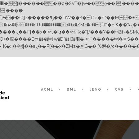
������nUf���������q��x�ZM~�
c�� Ϲ�+,&��Ὰܢ��F[��(�1�*"��
��!� :�s"��
-`������S��9�Dr�ji��EJ߅��gJ�应��
ACML
BML
JENO
CVS