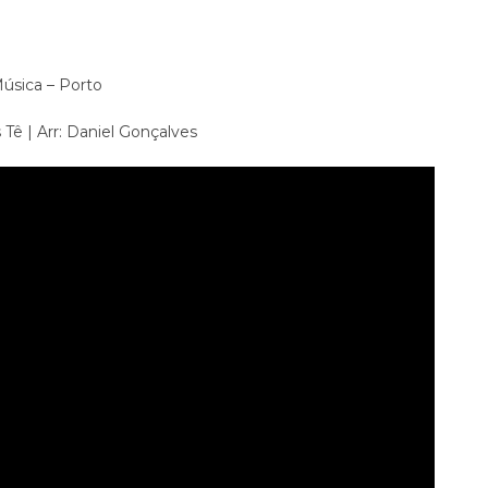
Música – Porto
 Tê | Arr: Daniel Gonçalves