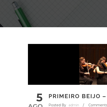
5
PRIMEIRO BEIJO 
AGO
Posted By
admin
/
Comment