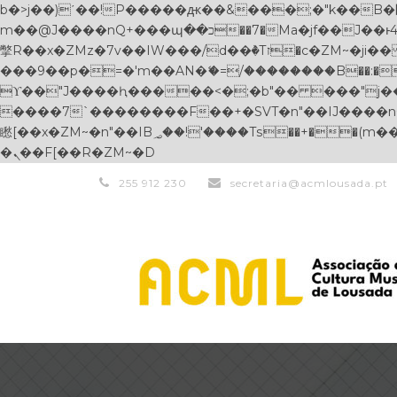
b�>j��)΄��!P�����ԫ��&���;�"k��B�޶�}��������p�SVT�(w��ę��!j������ ��x�;�-
m��@J����nQ+���պ��כ��7�Ma�jf��J��ͱ4j���Ѳ�
撆R��x�ZMz�7v��IW���/d��ٞ�Тז�c�ZM~�ji�� ߒ��sQz�����Ԡ��DW��3�De�n"��M�+/��������B��:�-�u��IJ���7j�委
���9��p�=�'m��AN�ޭ�=/��������B��:�-�n&
ϒ��"J����ԧ�����<�;�b"�� ���"j�����ܢ��F[��x� ,�!q�� қ�*]/���؝�2��7�SMc�s"���ޭ�DQ/�应�ܢ��F_
����7`��������F��+�SVT�n"��IJ����nQ/�应����B ��4� w�D"��IJ�׭�
矁[��x�ZM~�n"��IB؃��!'����Тѕ��+��(m��IK�ʭ�/|��ϐܢ��F[��x�ZMz�G�� %嬩�/c��������[[��<�RI:�:c��MΎ��:z�졾
�ܢ��F[��R�ZM~�D
255 912 230
secretaria@acmlousada.pt