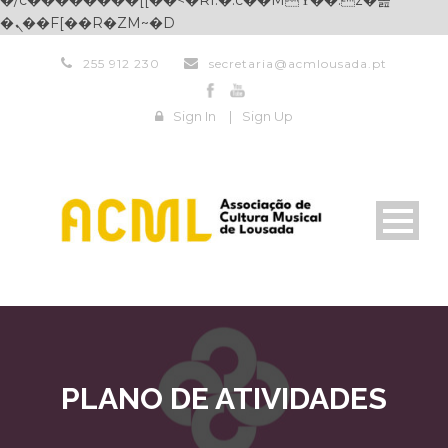
�/c��������[[��<�RI:�:c��MΎ��:z�졾
�ܢ��F[��R�ZM~�D
255 912 230
secretaria@acmlousada.pt
Sign In
|
Sign Up
PLANO DE ATIVIDADES