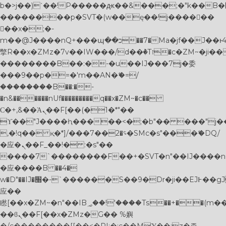
b�>j��)΄��!P�����ԫ��&���;�"k��B�޶�}
��������p�SVT�(w��ę��!j������
��x�;�-
m��@J����nQ+���պ��כ��7�Ma�jf��J��ͱ4j���Ѳ�
撆R��x�ZMz�7v��IW���/d��ٞ�Тז�c�ZM~�ji�� ߒ��sQz�����Ԡ��DW��3�De�n"��M�+/
��������B��:�-�u��IJ���7j�委
���9��p�=�'m��AN�ޭ�=/
��������B��:�-
�n&������nUf���������q��x�ZM~�
c��
Ϲ�+,&��Ὰܢ��F[��(�1�*"��
ϒ��"J����ԧ�����<�;�b"�� ���"j�����ܢ��
,�!q�� қ�*]/���؝�2��7�SMc�s"���ޭ�DQ/
�应�ܢ��F_��!� :�s"��
����7`��������F��+�SVT�n"��IJ����n
�应����B ��4�
w�D"��IJ�׭�-`������S��9�Dr�ji��EJ߅��gJ�
应��
矁[��x�ZM~�n"��IB؃��!'����Тѕ��+��(m��IK�ʭ�/|
��ϐܢ��F[��x�ZMz�G�� %嬩