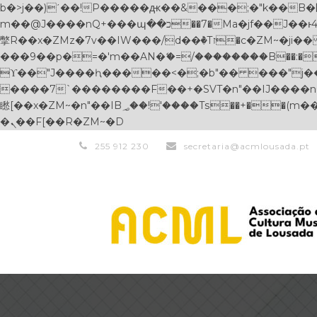
b�>j��)΄��!P�����ԫ��&���;�"k��B�޶�}��������p�SVT�(w��ę��!j������ ��x�;�-
m��@J����nQ+���պ��כ��7�Ma�jf��J��ͱ4j���Ѳ�
撆R��x�ZMz�7v��IW���/d��ٞ�Тז�c�ZM~�ji�� ߒ��sQz�����Ԡ��DW��3�De�n"��M�+/��������B��:�-�u��IJ���7j�委
���9��p�=�'m��AN�ޭ�=/��������B��:�-�n&
ϒ��"J����ԧ�����<�;�b"�� ���"j�����ܢ��F[��x� ,�!q�� қ�*]/���؝�2��7�SMc�s"���ޭ�DQ/�应�ܢ��F_
����7`��������F��+�SVT�n"��IJ����nQ/�应����B ��4� w�D"��IJ�׭�
矁[��x�ZM~�n"��IB؃��!'����Тѕ��+��(m��IK�ʭ�/|��ϐܢ��F[��x�ZMz�G�� %嬩�/c��������[[��<�RI:�:c��MΎ��:z�졾
�ܢ��F[��R�ZM~�D
255 912 230
secretaria@acmlousada.pt