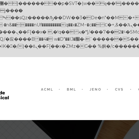
������nUf���������q��x�ZM~�
c�� Ϲ�+,&��Ὰܢ��F[��(�1�*"��
��!� :�s"��
-`������S��9�Dr�ji��EJ߅��gJ�应��
ACML
BML
JENO
CVS